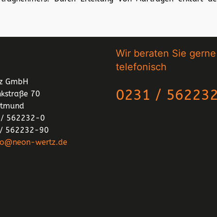
Wir beraten Sie gerne
telefonisch
tz GmbH
0231 / 56223
nkstraße 70
rtmund
1 / 562232-0
 / 562232-90
fo@neon-wertz.de