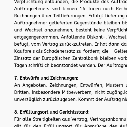
Verpflichtung entbunden, die Produkte des Auftra
Auftragnehmers sind binnen 14 Tagen nach Rechn
Rechnungen über Teillieferungen. Erfolgt Lieferung
Auftragnehmer gelieferten Gegenstände bleiben bi
und Wechsel anzunehmen, besteht keine Verpflicht
entgegengenommen. Anfallende Diskont-, Wechsels
befugt, vom Vertrag zurückzutreten. Er hat dann da
Kaufpreis als Schadenersatz zu fordern; die Gelt
Zinssatz der Europäischen Zentralbank bleiben vorb
Tagen schriftlich beanstandet werden. Der Auftragne
7. Entwürfe und Zeichnungen:
An Angeboten, Zeichnungen, Entwürfen, Mustern 
Dritten, insbesondere Mitbewerbern, nicht zugäng
unverzüglich zurückzugeben. Kommt der Auftrag nic
8. Erfüllungsort und Gerichtsstand:
Für alle Streitigkeiten aus Vertrag, Vertragsanbahn
gilt für den Erfüllungsort für Ansprüche des A