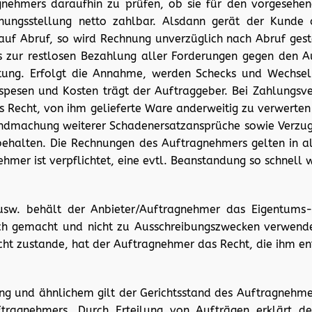
gnehmers daraufhin zu prüfen, ob sie für den vorgesehen
ungsstellung netto zahlbar. Alsdann gerät der Kunde 
 auf Abruf, so wird Rechnung unverzüglich nach Abruf ges
s zur restlosen Bezahlung aller Forderungen gegen den 
ung. Erfolgt die Annahme, werden Schecks und Wechsel n
pesen und Kosten trägt der Auftraggeber. Bei Zahlungsve
s Recht, von ihm gelieferte Ware anderweitig zu verwerten
endmachung weiterer Schadenersatzansprüche sowie Verzugs
ehalten. Die Rechnungen des Auftragnehmers gelten in all
hmer ist verpflichtet, eine evtl. Beanstandung so schnell 
usw. behält der Anbieter/Auftragnehmer das Eigentums-
lich gemacht und nicht zu Ausschreibungszwecken verwend
ht zustande, hat der Auftragnehmer das Recht, die ihm e
ung und ähnlichem gilt der Gerichtsstand des Auftragnehme
uftragnehmers. Durch Erteilung von Aufträgen erklärt 