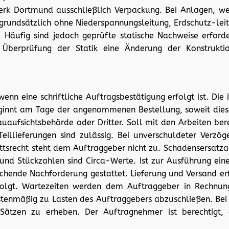
 Werk Dortmund ausschließlich Verpackung. Bei Anlagen,
is grundsätzlich ohne Niederspannungsleitung, Erdschutz-lei
äufig sind jedoch geprüfte statische Nachweise erforder
 Überprüfung der Statik eine Änderung der Konstrukti
wenn eine schriftliche Auftragsbestätigung erfolgt ist. Di
beginnt am Tage der angenommenen Bestellung, soweit diese
ufsichtsbehörde oder Dritter. Soll mit den Arbeiten bere
. Teillieferungen sind zulässig. Bei unverschuldeter Ver
ttsrecht steht dem Auftraggeber nicht zu. Schadensersatza
d Stückzahlen sind Circa-Werte. Ist zur Ausführung eines 
echende Nachforderung gestattet. Lieferung und Versand erf
olgt. Wartezeiten werden dem Auftraggeber in Rechnung
stenmäßig zu Lasten des Auftraggebers abzuschließen. Be
n Sätzen zu erheben. Der Auftragnehmer ist berechtigt