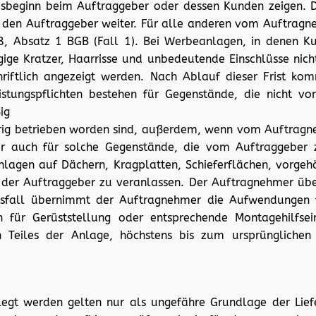
ebsbeginn beim Auftraggeber oder dessen Kunden zeigen. D
den Auftraggeber weiter. Für alle anderen vom Auftragnehm
 Absatz 1 BGB (Fall 1). Bei Werbeanlagen, in denen Kuns
ügige Kratzer, Haarrisse und unbedeutende Einschlüsse n
iftlich angezeigt werden. Nach Ablauf dieser Frist kom
eistungspflichten bestehen für Gegenstände, die nich
ig
g betrieben worden sind, außerdem, wenn vom Auftragnehmer
mer auch für solche Gegenstände, die vom Auftraggeb
lagen auf Dächern, Kragplatten, Schieferflächen, vorgeh
 der Auftraggeber zu veranlassen. Der Auftragnehmer übe
ngsfall übernimmt der Auftragnehmer die Aufwendungen
 für Gerüststellung oder entsprechende Montagehilfse
n Teiles der Anlage, höchstens bis zum ursprünglich
legt werden gelten nur als ungefähre Grundlage der Lief