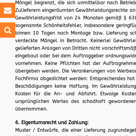
Mängel begrenzt, die sich unmittelbar nach Betri
Kontaktieren Sie uns
Zulieferern eingeräumten Gewährleistungsrechte an 
Gewährleistungsfrist von 24 Monaten gemäß § 638,
sogenannte Schönheitsfehler, insbesondere geringf
binnen 10 Tagen nach Montage bzw. Lieferung schr
verdeckte Mängel in Betracht. Keinerlei Gewährl
gelieferten Anlagen von Dritten nicht vorschriftsmäß
eingebaut oder bei dem Auftraggeber ordnungswidri
vornehmen. Keine Pflichten hat der Auftragneh
übergeben werden. Die Verankerungen von Werbean
Fachfirma abgedichtet werden: Entsprechendes hat
Beschädigungen keine Haftung. Im Gewährleistu
Kosten für die An- und Abfahrt. Etwaige Kosten
ursprünglichen Wertes des schadhaft gewordene
übernommen.
6. Eigentumsrecht und Zahlung:
Muster / Entwürfe, die einer Lieferung zugrundege