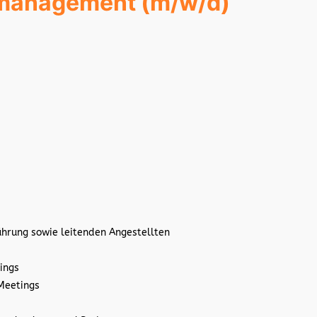
omanagement (m/w/d)
ührung sowie leitenden Angestellten
ings
Meetings