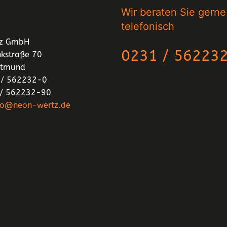
Wir beraten Sie gerne
telefonisch
tz GmbH
0231 / 56223
nkstraße 70
rtmund
1 / 562232-0
 / 562232-90
fo@neon-wertz.de