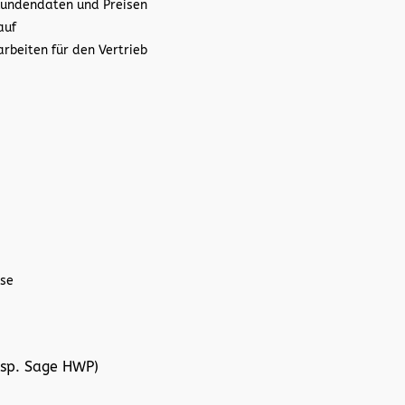
Kundendaten und Preisen
auf
rbeiten für den Vertrieb
ise
bsp. Sage HWP)